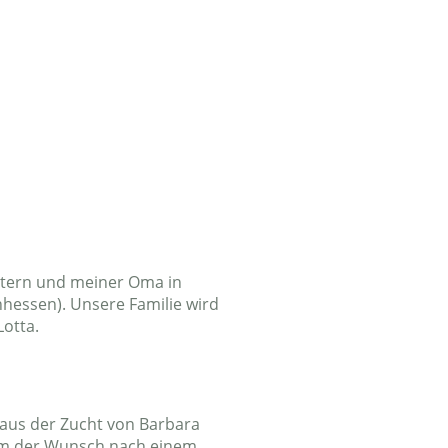
e
Zucht
Kontakt
stern und meiner Oma in
essen). Unsere Familie wird
Lotta.
 aus der Zucht von Barbara
kam der Wunsch nach einem