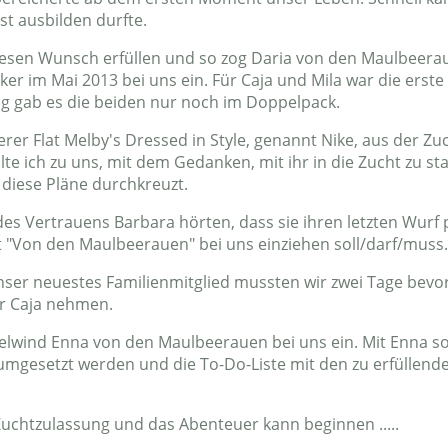
st ausbilden durfte.
diesen Wunsch erfüllen und so zog Daria von den Maulbeerau
ker im Mai 2013 bei uns ein. Für Caja und Mila war die erst
ag gab es die beiden nur noch im Doppelpack.
rer Flat Melby's Dressed in Style, genannt Nike, aus der Z
lte ich zu uns, mit dem Gedanken, mit ihr in die Zucht zu s
diese Pläne durchkreuzt.
es Vertrauens Barbara hörten, dass sie ihren letzten Wurf p
ht "Von den Maulbeerauen" bei uns einziehen soll/darf/muss
nser neuestes Familienmitglied mussten wir zwei Tage bevor
er Caja nehmen.
elwind Enna von den Maulbeerauen bei uns ein. Mit Enna so
t umgesetzt werden und die To-Do-Liste mit den zu erfülle
 Zuchtzulassung und das Abenteuer kann beginnen .....