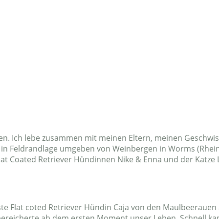
Home
Neuigkeiten
Über mich
Meine Hund
en. Ich lebe zusammen mit meinen Eltern, meinen Geschwi
n Feldrandlage umgeben von Weinbergen in Worms (Rheinh
lat Coated Retriever Hündinnen Nike & Enna und der Katze 
rste Flat coted Retriever Hündin Caja von den Maulbeerauen
d bereicherte ab dem ersten Moment unser Leben. Schnell 